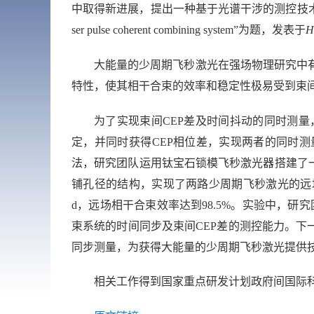
中取得新进展，提出一种基于光谱干涉的测控技
ser pulse coherent combining system”
为题，发表于
H
大能量的少周期飞秒激光在强场物理研究中
特性，使其相干合束的效率和稳定性极易受到束
为了实现束间
CEP
差及时间抖动的同时测量
定，并同时获得
CEP
相位差，实现两者的同时测
法，研究团队运用钛宝石锁模飞秒激光器搭建了
铺孔径的结构，实现了两路少周期飞秒激光的远
d
，远场相干合束效率达到
98.5%
。实验中，研究
束系统的时间同步及束间
CEP
差的测控能力。下
同步测量，为获得大能量的少周期飞秒激光提供
相关工作得到国家重点研发计划政府间国际