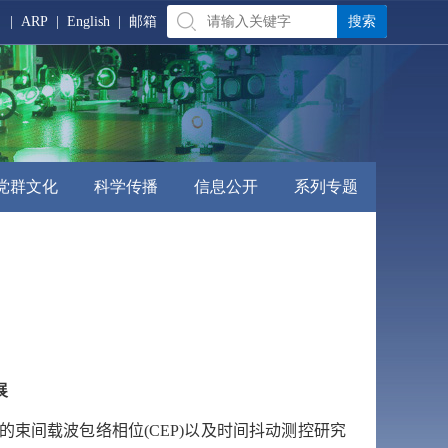
|
ARP
|
English
|
邮箱
党群文化
科学传播
信息公开
系列专题
展
的束间载波包络相位
(CEP)
以及时间抖动测控研究