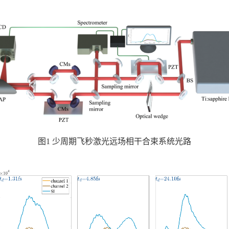
图
1
少周期飞秒激光远场相干合束系统光路