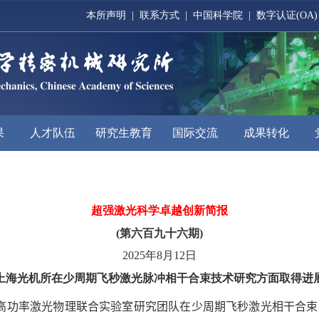
本所声明
|
联系方式
|
中国科学院
|
数字认证(OA)
果
人才队伍
研究生教育
国际交流
成果转化
超强激光科学卓越创新简报
(第六百九十六期)
2025年8月12日
上海光机所在少周期飞秒激光脉冲相干合束技术研究方面取得进
高功率激光物理联合实验室研究团队在少周期飞秒激光相干合束