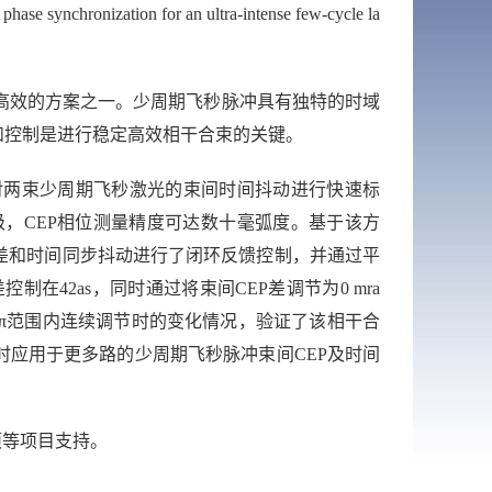
 phase synchronization for an ultra-intense few-cycle la
高效的方案之一。少周期飞秒脉冲具有独特的时域
和控制是进行稳定高效相干合束的关键。
对两束少周期飞秒激光的束间时间抖动进行快速标
级，
CEP
相位测量精度可达数十毫弧度。基于该方
差和时间同步抖动进行了闭环反馈控制，并通过平
差控制在
42as
，同时通过将束间
CEP
差调节为
0 mra
π
范围内连续调节时的变化情况，验证了该相干合
时应用于更多路的少周期飞秒脉冲束间
CEP
及时间
项等项目支持。