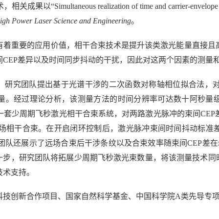
术，相关成果以“
Simultaneous realization of time and carrier-envelope
igh Power Laser Science and Engineering
。
有着重要的应用价值，相干合束技术是提升该类激光能量直接且
间
CEP
差异以及时间同步抖动的干扰，因此对这两个因素的测量
，研究团队提出基于光谱干涉的二次函数对称轴相位拟合法，
量。经过理论分析，该测量方法的时间分辨率可达数十阿秒量
一套少周期飞秒激光相干合束系统，对两路激光脉冲的束间
CEP
场相干合束。在开启闭环控制后，激光脉冲束间时间抖动标准
团队还展示了远场合束后干涉条纹以及合束效率随束间
CEP
差在
一步，研究团队将拓展少周期飞秒激光束数量，将该测量技术同
技术支持。
科技创新合作项目、国家自然科学基金、中国科学院
A
类先导专