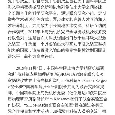
究中心成立。联合研究中心的成立旨在为中国科学院上
海光学精密机械研究所和以色列希伯来大学之间搭建一
个长期合作的科学研究平台。通过联合研究小组、定期
举办学术研讨会等方式，逐步建立和完善人才互访和人
才培养制度。共同致力于长期地学术交流、科研互访的
合作模式。2017年上海光机所完成全系统联机验收并交
付以色列，这是首次向科技强国出口数千焦耳级大型激
光装置，作为第一个具备输出大型高功率激光装置整机
能力的国家，该装置激光输出的稳定性指标达到国际先
进水平，获外方高度评价。
2019年11月4日，中国科学院上海光学精密机械研
究所-俄科院应用物理研究所(SIOM-IAP)激光联合实验
室揭牌仪式在上海光机所举行。俄科院Alexander Sergee
v院长和中国科学院张亚平副院长共同为联合实验室揭
牌。中国科学院上海光机所党委书记邵建达和俄科院应
用物理研究所副所长Efim Khazanov签订了联合实验室合
作协议。“SIOM-IAP激光联合实验室”旨在通过各类国
际合作项目和学术活动，加强双方科技人员的交流，根