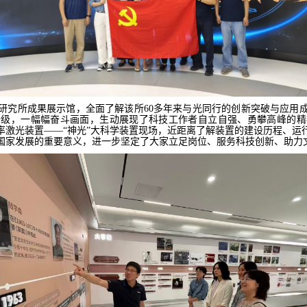
研究所成果展示馆，全面了解
该所
60
多年来
与光同行
的
创新突破与应用
升级，一幅幅奋斗画面，生动展现了科技工作者自立自强、勇攀高峰的精
率激光装置——“神光”大科学装置
现场，
近距离了解装置的建设历程、运
国家发展的重要意义，进一步坚定了大家立足岗位、服务科技创新、助力