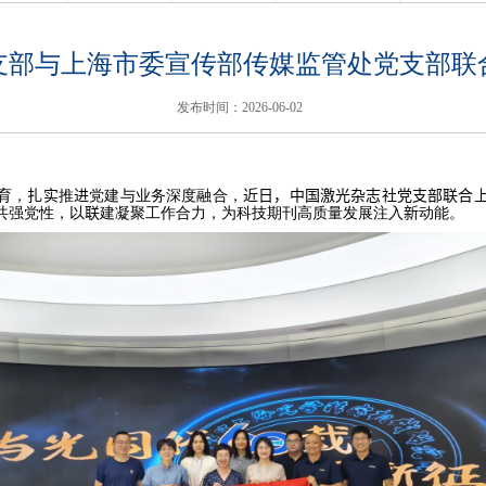
支部与上海市委宣传部传媒监管处党支部联
发布时间：2026-06-02
育，
扎实
推
进
党建与业务深度融合，
近日，
中国激光杂志社党支部
联合
共强党性，以
联
建凝聚工作合力，为科技期刊高质量发展注入
新
动能。