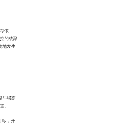
存依
可控的核聚
奏地发生
温与强高
发射装置。
目标，开