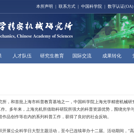
本所声明
|
联系方式
|
中国科学院
|
数字认证(OA)
果
人才队伍
研究生教育
国际交流
成果转化
究所
，和
首批
上海市
科普教育
基地之一
，
中国科学院上海光学精密机械研
普工作。多年来，上海光机所借助科研院所强大的科普资源优势，围绕光学
普作品创作等在内的系列科普工作，获得了良好的社会反响。
织
开展
公众科学日大型主题活动，
至今
已
连续
举办十二届。
活动
期间，“
高