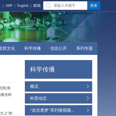
|
ARP
|
English
|
邮箱
党群文化
科学传播
信息公开
系列专题
科学传播
概况
究所(简
与激光科
科普动态
“追光逐梦”系列微视频...
大上
”
的