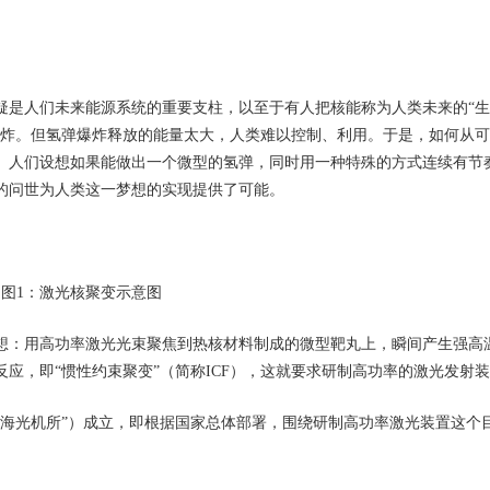
是人们未来能源系统的重要支柱，以至于有人把核能称为人类未来的“生
爆炸。但氢弹爆炸释放的能量太大，人类难以控制、利用。于是，如何从
。人们设想如果能做出一个微型的氢弹，同时用一种特殊的方式连续有节
的问世为人类这一梦想的实现提供了可能。
1：激光核聚变示意图
想：用高功率激光光束聚焦到热核材料制成的微型靶丸上，瞬间产生强高
反应，即“惯性约束聚变”（简称ICF），这就要求研制高功率的激光
上海光机所”）成立，即根据国家总体部署，围绕研制高功率激光装置这个