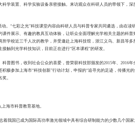
大科学装置、
科学实验
设备亲密接触。
来访
观众
在
科研
人员的带领下，深
活动
。
“
七彩
之光”
科技课堂内容由科研人员与科普专家共同遴选，由在读
的课件展示、有趣的教具互动体验，让听众全面理解
光学
相关主题的科普
两所学校
近
三千人次
的教学，
并
受邀赴
上海
科技馆
，
浙江义乌、新昌等
多
生接触到光学
科技
知识，目前
正在进行
“
区本课程
”
的
研发。
、科普图书
，收到社会
公众的喜爱
，曾
荣获
科技
部
颁发
的
2015年
、
2016年
还积极参加上海市“
科技
创新”
行动
计划，
申报的“追寻光的足迹，传播光的
名奖。
列入上海市科普教育基地。
标志着我国已成为国际高功率激光领域中具有综合研制能力的少数几个国家