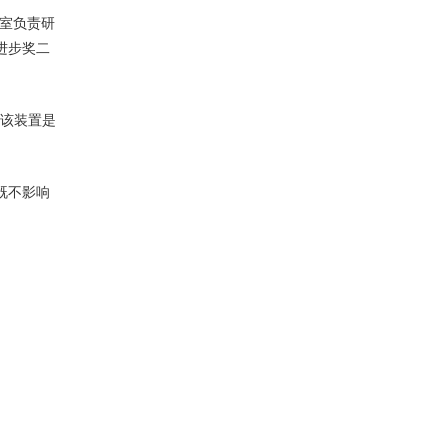
验室负责研
进步奖二
。该装置是
既不影响