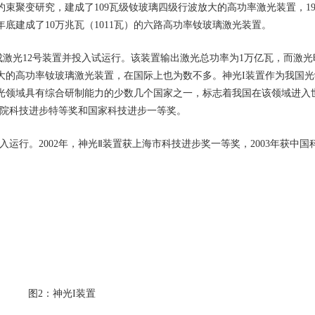
束聚变研究，建成了109瓦级钕玻璃四级行波放大的高功率激光装置，19
5年底建成了10万兆瓦（1011瓦）的六路高功率钕玻璃激光装置。
划建成激光12号装置并投入试运行。该装置输出激光总功率为1万亿瓦，而激
大的高功率钕玻璃激光装置，在国际上也为数不多。神光I装置作为我国光
光领域具有综合研制能力的少数几个国家之一，标志着我国在该领域进入
国科学院科技进步特等奖和国家科技进步一等奖。
投入运行。2002年，神光Ⅱ装置获上海市科技进步奖一等奖，2003年获中国
图2：神光I装置