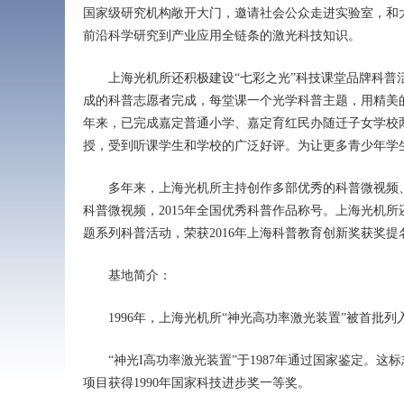
国家级研究机构敞开
大门，
邀请社会公众走进实验室，和
前沿
科学研究到
产业
应用
全链条的激光
科技知识。
上海
光机所
还
积极
建设
“
七彩
之光”
科技
课堂
品牌
科普
成的科普志愿者完成，
每堂课一个光学科普主题，用精美
年来
，
已
完成嘉定
普通
小学、嘉定育红民办随迁子女学校
授
，受到听课学生
和学校的广泛好评。
为让
更多青少年学
多年来
，
上海光机所主持
创作
多部
优秀的科普
微视频
科普
微视频
，
2015年
全国优秀
科普
作品称号
。上海光机所
题系列科普活动，荣获
2016年上海科普教育创新奖获奖提
基地简介：
1996年，上海光机所“神光高功率激光装置”被首批
“神光I高功率激光装置”于1987年通过国家鉴定。这
项目获得1990年国家科技进步奖一等奖。