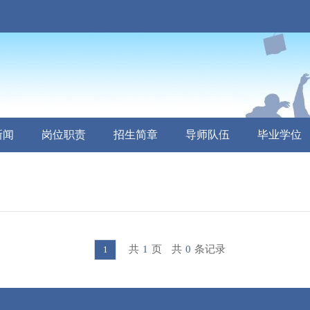
新闻
岗位职责
招生简章
导师队伍
毕业学位
共
1
页
共
0
条记录
1