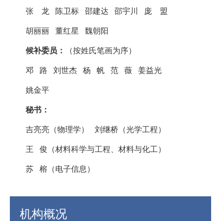
张 龙 陈卫标 邵建达 邵宇川 庞 盟
胡丽丽 董红星 魏朝阳
候补委员：
（按姓氏笔画为序）
邓 路 刘世杰 杨 帆 范 薇 姜益光
姚金平
秘书：
吉亮亮（物理学） 刘继桥（光学工程）
王 俊（材料科学与工程、材料与化工）
苏 榕（电子信息）
机构概况