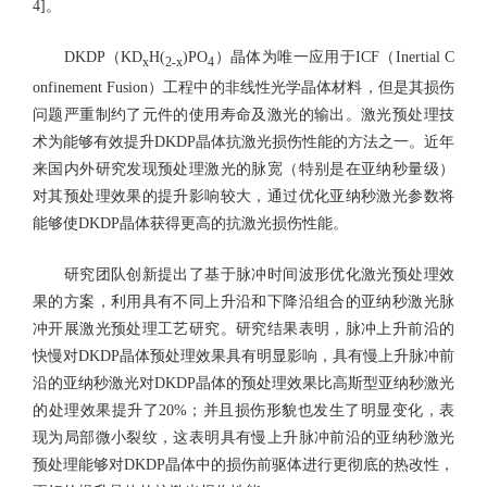
4]。
DKDP（KD
H(
)PO
）晶体为唯一应用于ICF（Inertial C
x
2-x
4
onfinement Fusion）工程中的非线性光学晶体材料，但是其损伤
问题严重制约了元件的使用寿命及激光的输出。激光预处理技
术为能够有效提升DKDP晶体抗激光损伤性能的方法之一。近年
来国内外研究发现预处理激光的脉宽（特别是在亚纳秒量级）
对其预处理效果的提升影响较大，通过优化亚纳秒激光参数将
能够使DKDP晶体获得更高的抗激光损伤性能。
研究团队创新提出了基于脉冲时间波形优化激光预处理效
果的方案，利用具有不同上升沿和下降沿组合的亚纳秒激光脉
冲开展激光预处理工艺研究。研究结果表明，脉冲上升前沿的
快慢对DKDP晶体预处理效果具有明显影响，具有慢上升脉冲前
沿的亚纳秒激光对DKDP晶体的预处理效果比高斯型亚纳秒激光
的处理效果提升了20%；并且损伤形貌也发生了明显变化，表
现为局部微小裂纹，这表明具有慢上升脉冲前沿的亚纳秒激光
预处理能够对DKDP晶体中的损伤前驱体进行更彻底的热改性，