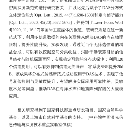
靠性差的难题。2017年起，研究团队即针对DAS独特的分布式
密集探测新范式进行研究攻关，并以此先后赋予了DAS分布式
立体定位能力[Opt. Lett., 2019, 44(7):1690-1693]和定向侦听能力
[Opt. Lett., 2020, 45(20):5672-5675]，并得到了Laser Focus Worl
d[2020, 11, 16-17]等国际主流媒体的报道。该研究则是在这一新
范式下，利用多信道数据的内在关联性来解决DAS的内在物理
限制，提升性能升级。实验发现，通过近百个无筛选信道的增
益合成，可以有效挖掘空间分集收益，消除干涉衰落引起的信
号畸变与随机探测盲区，实现稳定可靠的分布式探测；利用120
个信道复用，可以有效抑制信道无关噪声，将系统SNR提升20d
B。该成果将分布式传感新范式成功应用于DAS技术，实现了信
号衰落抑制与灵敏度提升，有望解决实际应用可靠性差、灵敏
度不足等问题，推动DAS在海洋水声和地震阵列探测的大规模
应用。
相关研究得到了国家科技部重点研发项目、国家自然科学
基金、以及上海市自然科学基金的支持。（中科院空间激光信
息传输与探测技术重点实验室供稿）