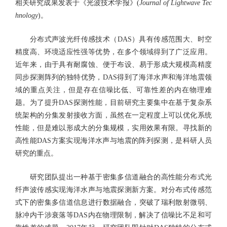
相关研究成果发表于《光波技术学报》(
Journal of Lightwave Tec
hnology
)。
分布式声波光纤传感技术（DAS）具有传感范围大、时空
精度高、环境适应性强等优势，在多个领域得到了广泛应用。
近年来，由于具有耐腐蚀、便于布设、易于形成大规模高精度
同步探测阵列的独特优势，DAS得到了海洋水声和海洋地震领
域的重点关注，但是存在信噪比低、可靠性差的内在物理难
题。为了提升DAS探测性能，目前研究主要集中在基于复杂系
统架构的分集发射接收方面，虽然在一定程度上可以优化系统
性能，但是难以形成大的分集规模，实用效果有限。寻找新的
高性能DAS方案实现海洋水声与地震的阵列探测，是科研人员
研究的重点。
研究团队提出一种基于密集多信道融合的高性能分布式光
纤声波传感实现海洋水声与地震探测新方案。对分布式传感范
式下的密集多信道信息进行数据融合，突破了瑞利散射微弱、
脉冲内干涉衰落等DAS内在物理限制，解决了信噪比不足和可