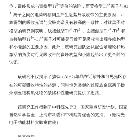
3+
3+
位，最终形成与置换型Ti
等价的缺陷，而置换型Ti
离子与Al
3+
离子之间的电荷转移则是产生近紫外吸收带的主要原因，计
算得到的吸收光谱与实验光谱具有较高的一致性；对钛离子对
3+
3+
3+
3+
模型的研究则表明，线接触型Ti
-Ti
、面接触型Ti
-Ti
和
4+
3+
点接触型Ti
-Ti
离子对可能是导致可见吸收带出现多峰构型
和小隆起的主要原因。此外，该研究团队还从配位场理论和热
激活的角度对可见吸收带的多峰构型和小隆起给出了更全面的
认识。
该研究不仅揭示了掺钛α-Al
O
单晶在近紫外和可见光区存
2
3
在的可疑吸收特性的起源，同时也为类似的过渡族金属离子掺
杂刚玉结构氧化物的缺陷和性能研究提供了思路。
该研究工作得到了中科院先导B、国家重点研发计划、国家
自然科学基金、上海市科委和中科院青促会的支持。（微纳光
电子功能材料实验室供稿）
原文链接