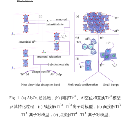
3+
3+
Fig. 1. (a) Al
O
超晶胞，(b) 间隙Ti
、Al空位和置换Ti
模型
2
3
3+
3+
3
及其转化过程，(c) 线接触Ti
-Ti
离子对模型，(d) 面接触Ti
+
3+
4+
3+
-Ti
离子对模型，(e) 点接触Ti
-Ti
离子对模型。