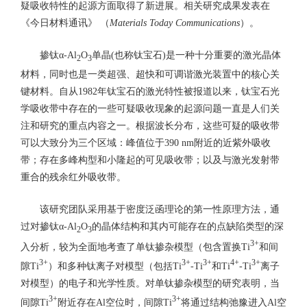
疑吸收特性的起源方面取得了新进展。相关研究成果发表在
《今日材料通讯》 （
Materials Today Communications
）。
掺钛α-Al
O
单晶(也称钛宝石)是一种十分重要的激光晶体
2
3
材料，同时也是一类超强、超快和可调谐激光装置中的核心关
键材料。自从1982年钛宝石的激光特性被报道以来，钛宝石光
学吸收带中存在的一些可疑吸收现象的起源问题一直是人们关
注和研究的重点内容之一。根据波长分布，这些可疑的吸收带
可以大致分为三个区域：峰值位于390 nm附近的近紫外吸收
带；存在多峰构型和小隆起的可见吸收带；以及与激光发射带
重合的残余红外吸收带。
该研究团队采用基于密度泛函理论的第一性原理方法，通
过对掺钛α-Al
O
的晶体结构和其内可能存在的点缺陷类型的深
2
3
3+
入分析，较为全面地考查了单钛掺杂模型（包含置换Ti
和间
3+
3+
3+
4+
3+
隙Ti
）和多种钛离子对模型（包括Ti
-Ti
和Ti
-Ti
离子
对模型）的电子和光学性质。对单钛掺杂模型的研究表明，当
3+
3+
间隙Ti
附近存在Al空位时，间隙Ti
将通过结构弛豫进入Al空