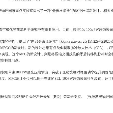
理国家重点实验室提出了一种“分步压缩器”的脉冲压缩新设计。相关
空极化等前沿科学研究中有重要应用。目前，获得10s-100s PW超强
加的特性，提出了“内部分束压缩器”【
Optics Express
28(15):2297
MPC)”的新设计。新的设计思想有点类似啁啾脉冲放大技术（CPA），
来实现。这个MPC的新设计，则是将压缩光栅损伤的矛盾转移到脉冲时空
时空特性问题。
现单束100 PW激光压缩输出，突破了压缩光栅对峰值功率提升的阶段
难度。MPC设计不仅可以用于在建的SEL-100PW超强激光科学装置，
制项目和战略性先导科技专项（B类）等基金支持。（强场激光物理国