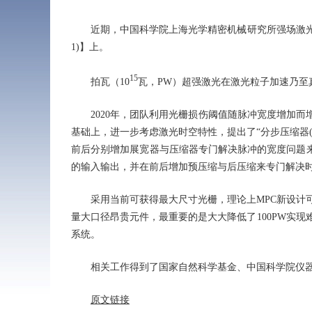
近期，中国科学院上海光学精密机械研究所强场激光物
1)】上。
15
拍瓦（10
瓦，PW）超强激光在激光粒子加速乃至真
2020年，团队利用光栅损伤阈值随脉冲宽度增加而增
基础上，进一步考虑激光时空特性，提出了“分步压缩器(
前后分别增加展宽器与压缩器专门解决脉冲的宽度问题
的输入输出，并在前后增加预压缩与后压缩来专门解决
采用当前可获得最大尺寸光栅，理论上MPC新设计可实
量大口径昂贵元件，最重要的是大大降低了100PW实现
系统。
相关工作得到了国家自然科学基金、中国科学院仪器研
原文链接