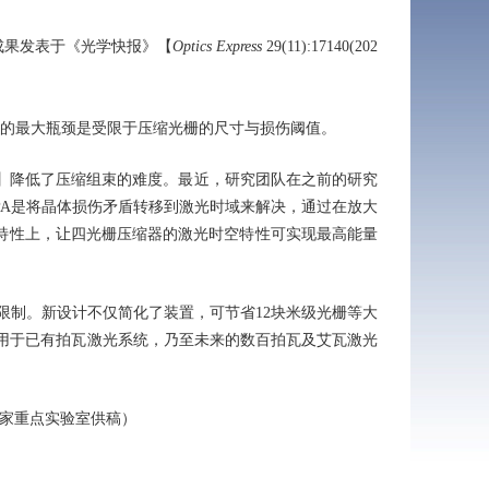
成果发表于《光学快报》【
Optics Express
29(11):17140(202
激光的最大瓶颈是受限于压缩光栅的尺寸与损伤阈值。
8(2020)】降低了压缩组束的难度。最近，研究团队在之前的研究
CPA是将晶体损伤矛盾转移到激光时域来解决，通过在放大
特性上，让四光栅压缩器的激光时空特性可实现最高能量
限制。新设计不仅简化了装置，可节省12块米级光栅等大
还可用于已有拍瓦激光系统，乃至未来的数百拍瓦及艾瓦激光
家重点实验室供稿）