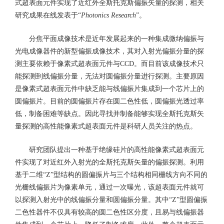
式超表面元件实现了近红外全斯托克斯偏振矢量的探测，相关
研究成果在线发表于“
Photonics Research
”。
分焦平面成像技术是近年发展起来的一种集成微纳偏振与
光电成像器件的新型偏振成像技术，其对入射光偏振分量的探
测主要依赖于像素式超表面元件与CCD。而目前该成像技术只
能探测到线偏振分量，无法对圆偏振分量进行探测。主要原因
是像素式超表面元件中缺乏能与线偏振片集成到一个芯片上的
圆偏振片。目前的圆偏振片存在圆二色性低，圆偏振光透过率
低，制备困难等缺点。因此寻找并制备能够实现全斯托克斯矢
量探测的高性能像素式超表面元件是科研人员关注的热点。
研究团队提出一种基于绝缘硅片的高性能像素式超表面元
件实现了对近红外入射光的全斯托克斯矢量的偏振探测。利用
基于二维“Z”型结构的圆偏振片与三个结构相同栅线方向不同的
光栅线偏振片为像素单元，通过一次曝光，该超表面元件就可
以探测入射光中的线偏振分量和圆偏振分量。其中“Z”型圆偏振
二色性器件不仅具有较高的圆二色性区分度，且易与线偏振器