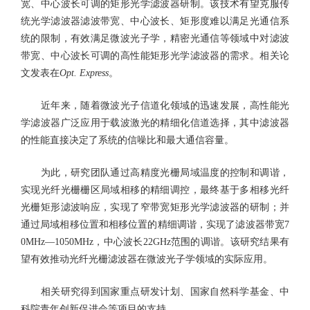
宽、中心波长可调的矩形光学滤波器研制。该技术有望克服传
统光学滤波器滤波带宽、中心波长、矩形度难以满足光通信系
统的限制，有效满足微波光子学，精密光通信等领域中对滤波
带宽、中心波长可调的高性能矩形光学滤波器的需求。相关论
文发表在
Opt. Express
。
近年来，随着微波光子信道化领域的迅速发展，高性能光
学滤波器广泛应用于载波激光的精细化信道选择，其中滤波器
的性能直接决定了系统的信噪比和最大通信容量。
为此，研究团队通过高精度光栅局域温度的控制和调谐，
实现光纤光栅栅区局域相移的精细调控，最终基于多相移光纤
光栅矩形滤波响应，实现了窄带宽矩形光学滤波器的研制；并
通过局域相移位置和相移位置的精细调谐，实现了滤波器带宽7
0MHz—1050MHz，中心波长22GHz范围的调谐。该研究结果有
望有效推动光纤光栅滤波器在微波光子学领域的实际应用。
相关研究得到国家重点研发计划、国家自然科学基金、中
科院青年创新促进会等项目的支持。