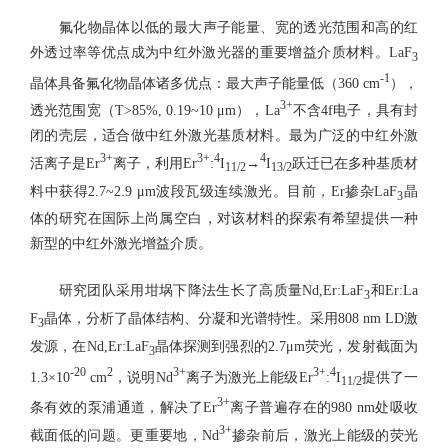
氟化物晶体以低的最大声子能量、宽的透光范围和高的红
外透过率等优点成为中红外激光器的重要增益介质材料。LaF
3
-1
晶体具备氟化物晶体诸多优点：最大声子能量低（360 cm
），
3+
透光范围宽（T>85%, 0.19~10 μm），La
不含4f电子，具有封
闭的壳层，适合做中红外激光基质材料。最为广泛的中红外激
3+
3+
4
4
活离子是Er
离子，利用Er
:
I
→
I
跃迁已在多种基质材
11/2
13/2
料中获得2.7~2.9 μm波段瓦级连续激光。目前，Er掺杂LaF
晶
3
体的研究在国际上尚属空白，对该材料的探索有希望提供一种
新型的中红外激光增益介质。
研究团队采用坩埚下降法生长了高质量Nd,Er:LaF
和Er:La
3
F
晶体，分析了晶体结构、分凝和光谱特性。采用808 nm LD激
3
发源，在Nd,Er:LaF
晶体探测到强烈的2.7μm荧光，发射截面为
3
-20
2
3+
3+
4
1.3×10
cm
，说明Nd
离子为激光上能级Er
:
I
提供了一
11/2
3+
条有效的泵浦通道，解决了Er
离子普遍存在的980 nm处吸收
3+
截面低的问题。更重要地，Nd
掺杂前后，激光上能级的荧光