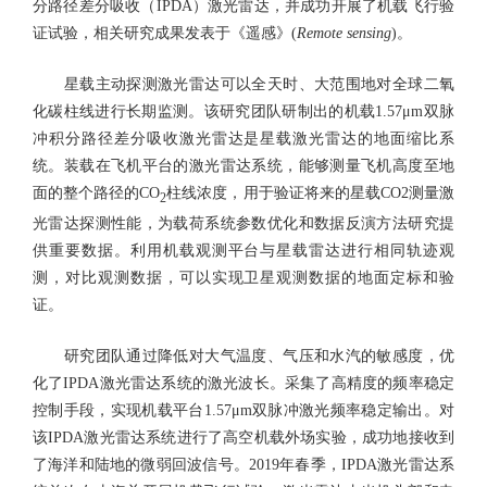
分路径差分吸收（IPDA）激光雷达，并成功开展了机载飞行验
证试验，相关研究成果发表于《遥感》(
Remote sensing
)。
星载主动探测激光雷达可以全天时、大范围地对全球二氧
化碳柱线进行长期监测。该研究团队研制出的机载1.57μm双脉
冲积分路径差分吸收激光雷达是星载激光雷达的地面缩比系
统。装载在飞机平台的激光雷达系统，能够测量飞机高度至地
面的整个路径的CO
柱线浓度，用于验证将来的星载CO2测量激
2
光雷达探测性能，为载荷系统参数优化和数据反演方法研究提
供重要数据。利用机载观测平台与星载雷达进行相同轨迹观
测，对比观测数据，可以实现卫星观测数据的地面定标和验
证。
研究团队通过降低对大气温度、气压和水汽的敏感度，优
化了IPDA激光雷达系统的激光波长。采集了高精度的频率稳定
控制手段，实现机载平台1.57μm双脉冲激光频率稳定输出。对
该IPDA激光雷达系统进行了高空机载外场实验，成功地接收到
了海洋和陆地的微弱回波信号。2019年春季，IPDA激光雷达系