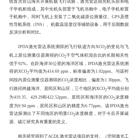
统首次在山海关开展机载飞行试验，激光雷达由光机头部和电
子学机柜组成，其中光机头部置于飞机吊舱中，电子学机柜置
于机舱中。同时飞机上安装了二氧化碳原位测量仪、GPS及惯
性导航系统（INS）、机载温湿度仪等辅助设备，用于后期数据
反演分析和对比。
IPDA激光雷达系统测得的飞行轨迹方向XCO
的变化与飞
2
机上原位测量仪器测得的CO
干空气体积混合比的长期相关性
2
优于92%。在距海岸30公里的海洋区域，IPDA激光雷达系统测
得的XCO
平均值为414.69 ppm，标准偏差为1.02ppm。与该时
2
间段内原位测量仪器测得的CO
浓度相比，偏差为1.30ppm。飞
2
行路径跨越海洋、居民区和山区，三个地区的XCO
平均值分别
2
为419.35、429.29和422.52ppm。居民区和海洋区的CO
浓度梯
2
度为9.94 ppm，居民区和山区的梯度为6.77ppm。该IPDA激光
雷达探测出了不同地区的明显CO
浓度梯度，对于今后开展碳
2
源、碳汇研究具有重要的意义。
相关研究得到了ACDL激光雷达项目的支持。（空间激光工