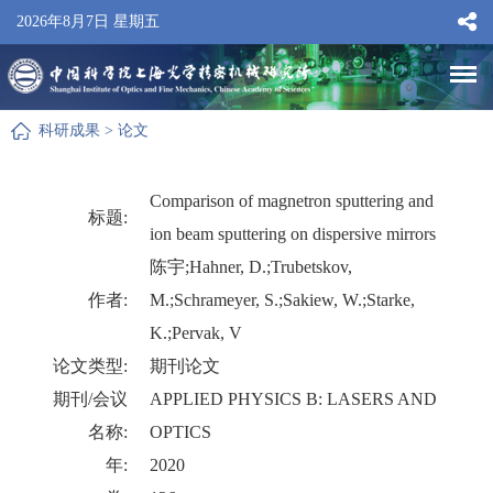
2026年8月7日 星期五
科研成果
>
论文
Comparison of magnetron sputtering and
标题:
ion beam sputtering on dispersive mirrors
陈宇;Hahner, D.;Trubetskov,
作者:
M.;Schrameyer, S.;Sakiew, W.;Starke,
K.;Pervak, V
论文类型:
期刊论文
期刊/会议
APPLIED PHYSICS B: LASERS AND
名称:
OPTICS
年:
2020