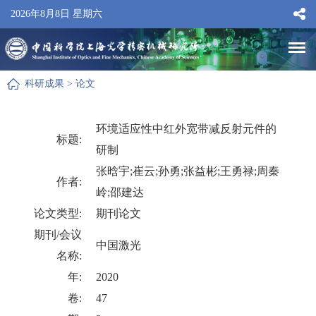
2026年8月8日 星期六
科研成果
>
论文
环境适应性中红外宽带减反射元件的
标题:
研制
张晗宇;崔云;孙勇;张益彬;王勇禄;周秦
作者:
岭;邵建达
论文类型:
期刊论文
期刊/会议
中国激光
名称:
年:
2020
卷:
47