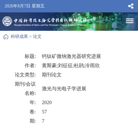
2026年8月7日 星期五
科研成果
>
论文
标题:
钙钛矿微纳激光器研究进展
作者:
黄斯豪;刘征征;杜鹃;冷雨欣
论文类型:
期刊论文
期刊/会议
激光与光电子学进展
名称:
年:
2020
卷:
57
期:
7