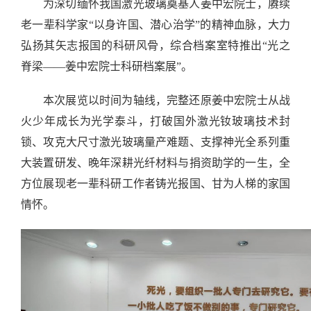
为深切缅怀我国激光玻璃奠基人姜中宏院士，赓续
老一辈科学家“以身许国、潜心治学”的精神血脉，大力
弘扬其矢志报国的科研风骨，综合档案室特推出“光之
脊梁——姜中宏院士科研档案展”。
本次展览以时间为轴线，完整还原姜中宏院士从战
火少年成长为光学泰斗，打破国外激光钕玻璃技术封
锁、攻克大尺寸激光玻璃量产难题、支撑神光全系列重
大装置研发、晚年深耕光纤材料与捐资助学的一生，全
方位展现老一辈科研工作者铸光报国、甘为人梯的家国
情怀。