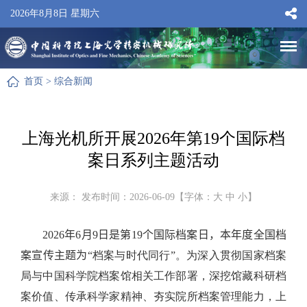
2026年8月8日 星期六
首页
>
综合新闻
上海光机所开展2026年第19个国际档
案日系列主题活动
来源： 发布时间：2026-06-09【字体：
大
中
小
】
2026
年
6
月
9
日是第
19
个国际档案日，本年度全国档
案宣传主题为“
档案与时代同行”。为深入贯彻国家档案
局与中国科学院档案馆相关工作部署，深挖馆藏科研档
案价值、传承科学家精神、夯实院所档案管理能力，上