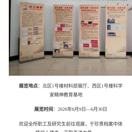
展览地点
：北区
1
号楼材料部展厅、西区
1
号楼科学
家精神教育基地
展览时间
：
2026
年
6
月
9
日—
6
月
30
日
欢迎全所职工及研究生前往观展，于珍贵档案中体