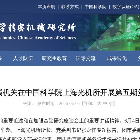
本所声明
|
联系方式
|
中国科学院
|
数字认证(OA)
果
人才队伍
研究生教育
国际交流
成果转化
属机关在中国科学院上海光机所开展第五期
来源： 发布时间：2026-06-05【字体：
大
中
小
】
的重要论述和在加强基础研究座谈会上的重要讲话精神，
6
月
4
日
所举办。
上海光机所所长、党委副书记张龙作专题报告，团市委
海光机所党支部书记代表、团市委直属机关
各党组织书记
共
40
余