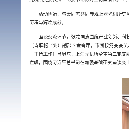
活动伊始，与会同志共同
参观
上海光机所
史
历程与辉煌成就
。
座谈交流环节，
张龙
同志围绕产业创新、科
（青联秘书处）副部长
金雪萍，
市团校党委委员
（
主持
工作）吕旭东
，
上海光机所全重第二党支
宣帆
，围绕习近平总书记在加强基础研究座谈会