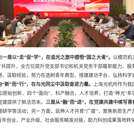
动
一是以“走”促“学”，在追光之旅中感悟“国之大者”。
以模范机
”共提升，
全方位提升党支部书记和机关党务干部履职能力、服
野、汲取经验，努力在选树青年典型、搭建建功平台、弘扬科学
向“新”而“行”，在与光同尘中汲取奋进力量。
上海光机所作为我
原始创新、四个“面向”、科产融合、人才培养，打造“神光”系
党建提供了鲜活范本。
三是从“融”而“进”，在党建共建中续写青
研学等活动；另一方面，延伸人才共育“广度”，
聚焦新质生产
青年创业、产业升级、社会服务精准对接，
助力科创成果落地转