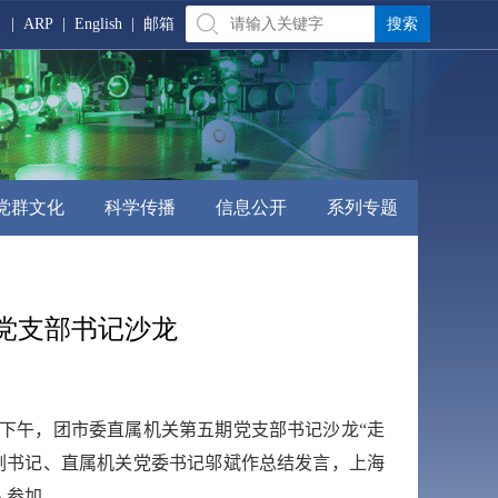
|
ARP
|
English
|
邮箱
党群文化
科学传播
信息公开
系列专题
党支部书记沙龙
下午，团市委直属机关第五期党支部书记沙龙“走
副书记、直属机关党委书
记邬斌作总结发言，上海
人参加。