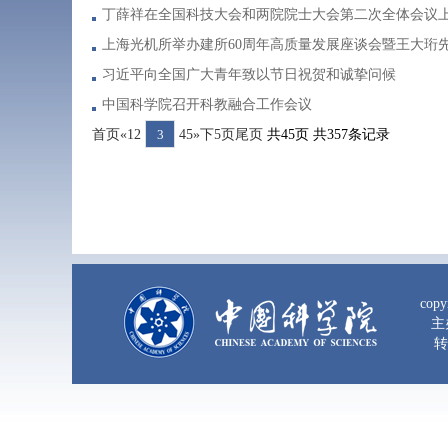
丁薛祥在全国科技大会和两院院士大会第二次全体会议上
上海光机所举办建所60周年高质量发展座谈会暨王大珩
习近平向全国广大青年致以节日祝贺和诚挚问候
中国科学院召开科教融合工作会议
首页
«
1
2
3
4
5
»
下5页
尾页
共
45
页
共
357
条记录
copy
主
转