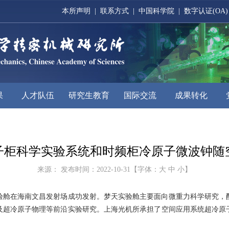
本所声明
|
联系方式
|
中国科学院
|
数字认证(OA)
果
人才队伍
研究生教育
国际交流
成果转化
子柜科学实验系统和时频柜冷原子微波钟随
来源： 发布时间：2022-10-31【字体：
大
中
小
】
梦天实验舱在海南文昌发射场成功发射。梦天实验舱主要面向微重力科学研究
及超冷原子物理等前沿实验研究。上海光机所承担了空间应用系统超冷原