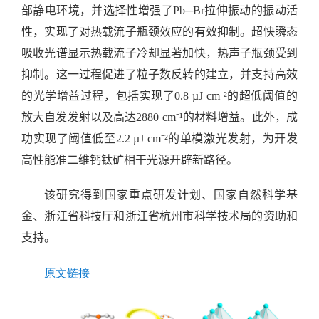
部静电环境，并选择性增强了
Pb─Br
拉伸振动的振动活
性，实现了对热载流子瓶颈效应的有效抑制。超快瞬态
吸收光谱显示热载流子冷却显著加快，热声子瓶颈受到
抑制。这一过程促进了粒子数反转的建立，并支持高效
的光学增益过程，包括实现了
0.8 µJ cm⁻²
的超低阈值的
放大自发发射以及高达
2880 cm⁻¹
的材料增益。此外，成
功实现了阈值低至
2.2 µJ cm⁻²
的单模激光发射，为开发
高性能准二维钙钛矿相干光源开辟新路径。
该研究得到国家重点研发计划、国家自然科学基
金、浙江省科技厅和浙江省杭州市科学技术局的资助和
支持。
原文链接