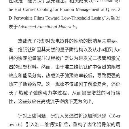
性能准二维钙钛矿激光输出。相关成果以“
Accelerating t
he Hot Carrier Cooling for Phonon Management of Quasi-2
D Perovskite Films Toward Low-Threshold Lasing”
为题发
表于
Advanced Functional Materials
。
热载流子冷却对光电器件的性能的影响至关重要。
准二维钙钛矿因其天然的量子阱结构以及从小
n
相到大
n
相的快速能量漏斗过程被广泛认为是发光二极管和激光
器的理想材料。然而，由于准二维钙钛矿中强烈的限域
效应和能级分离，热载流子弛豫效率较低，导致更强的
热声子瓶颈效应。这一现象不仅加剧了俄歇复合，还延
长了热载子弛豫动力学过程，从而损害增益的可持续
性，这些效应在高载流子密度下更为突出。
针对上述问题，研究人员通过将添加剂冠醚（
18-cr
own-6
）引入准二维钙钛矿后，重构了卤化铅骨架的局