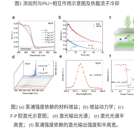
图
1
添加剂与
Pb2+
相互作用示意图及热载流子冷却
图
2 (a)
泵浦强度依赖的材料增益；
(b)
增益动力学；
(c)
F-P
腔激光示意图；
(d)
激光输出光谱；
(e)
激光光谱半
高宽；
(f)
泵浦强度依赖的激光输出强度和半高宽。