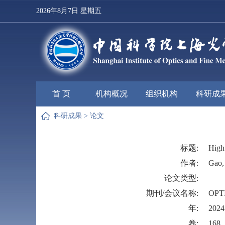
2026年8月7日 星期五
首 页
机构概况
组织机构
科研成
科研成果
>
论文
标题:
High 
作者:
Gao,
论文类型:
期刊/会议名称:
OPT
年:
2024
卷:
168