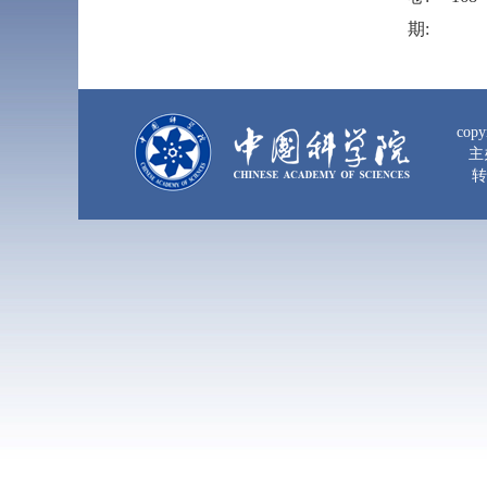
期:
copy
主
转