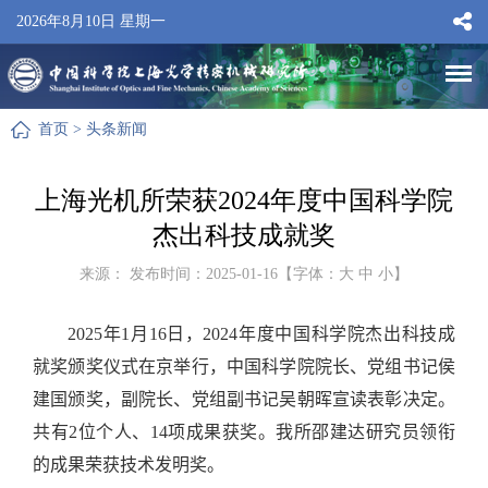
2026年8月10日 星期一
首页
>
头条新闻
上海光机所荣获2024年度中国科学院
杰出科技成就奖
来源： 发布时间：2025-01-16【字体：
大
中
小
】
2025
年
1
月
16
日，
2024
年度中国科学院杰出科技成
就奖颁奖仪式在京举行，中国科学院院长、党组书记侯
建国颁奖，副院长、党组副书记吴朝晖宣读表彰决定。
共有
2
位个人、
14
项成果获奖。我所邵建达研究员领衔
的成果荣获技术发明奖。