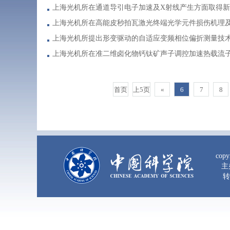
上海光机所在通道导引电子加速及X射线产生方面取得
上海光机所在高能皮秒拍瓦激光终端光学元件损伤机理
上海光机所提出形变驱动的自适应变频相位偏折测量技
上海光机所在准二维卤化物钙钛矿声子调控加速热载流
首页
上5页
«
6
7
8
copy
主
转