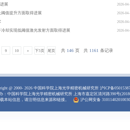
新进展
2026-04-
及阈值提升方面取得进展
2026-04-
术
2026-04-
子冷却实现低阈值激光发射方面取得进展
2026-04-
共
146
页
共
1161
条记录
9
10
»
下5页
尾页
right
@ 2000-
2026 中国科学院上海光学精密机械研究所
沪ICP备0501538
办：中国科学院上海光学精密机械研究所 上海市嘉定区清河路390号(20180
载本站信息，请注明信息来源和链接。
沪公网安备 3101140201003