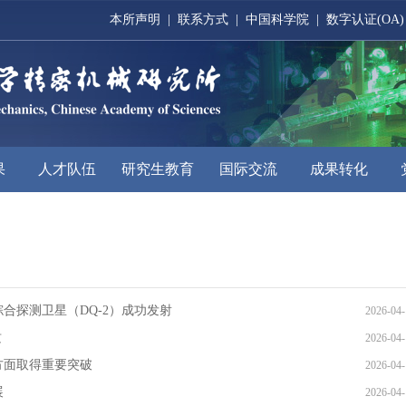
本所声明
|
联系方式
|
中国科学院
|
数字认证(OA)
果
人才队伍
研究生教育
国际交流
成果转化
合探测卫星（DQ-2）成功发射
2026-04-
质
2026-04-
方面取得重要突破
2026-04-
展
2026-04-