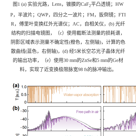
图
1 (a)
实验光路，
Lens
，镀膜的
CaF
平凸透镜；
HW
2
P
，半波片；
QWP
，四分之一波片；
FM
，扳倒镜；
FTI
R
，傅里叶变换红外光谱仪；
AC
，自相关仪，
(b)
光纤
结构的扫描电镜图，（
c
）使用截断法测量的损耗谱，
阴影区域表示测量不确定性
(
橙色，左侧轴
)
，计算的色
散曲线
(
蓝色，右侧轴
)
，
(d)
经
5
米长空芯光子晶体光纤
的输出功率，（
e
）使用
30 mm
的
ZnSe
和
5 mm
的
Ge
材
料，实现了近变换极限脉宽
98 fs
的脉冲输出。