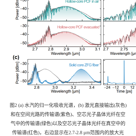
图
2 (a)
水汽的归一化吸收光谱，
(b)
激光直接输出
(
灰色
)
和在空间光路的传输谱
(
紫色
)
、空芯光子晶体光纤在空
气中的传输谱
(
绿色
)
以及空芯光子晶体光纤在真空中的
传输谱
(
红色
)
，右边显示在
2.7-2.8 μm
范围内的放大光