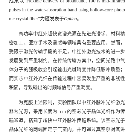
成果以“
Flexible delivery of broadband, 100 fs mid-infrared
pulses in the water-absorption band using hollow-core photo
nic crystal fiber”
为题发表于
Optica
。
高功率中红外超快宽谱光源在先进光谱学、材料精
密加工、医疗手术及遥感等领域具有重要应用。然而，
受限于激光传输手段的不足，中红外激光技术的进一步
发展受到严重制约。在传统传输方案中，空间光路中气
体分子的强吸收会引起输出光斑畸变并降低脉冲质量；
而实芯中红外光纤在传输过程中容易发生严重的非线性
积累，导致输出的时频域信号严重畸变。
为克服上述限制，实验团队以中红外脉冲光纤激光
器为光源，采用长度为
5 m
的空芯光子晶体光纤作为传
输通道，搭建了超快中红外脉冲传输系统。该空芯光子
晶体光纤的两端固定于气室内，并可通过真空泵对其进