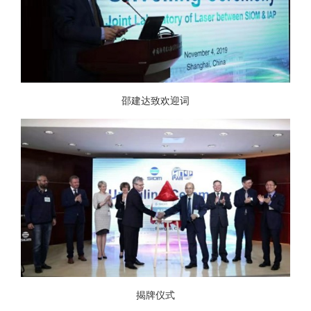
邵建达致欢迎词
揭牌仪式