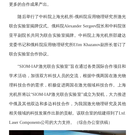
更多的合作成果产出。
随后举行了中科院上海光机所-俄科院应用物理研究所激光
联合实验室
揭牌仪式
。俄科
院Alexander Sergeev
院长
和
中科
院
张
亚平副院长共同为联合
实验室
揭牌。中科院上海
光机所
邵建达
党委书记和俄科
院
应用物理研究所
Efim Khazanov
副所长签订了
联合实验室合作协议
。
“SIOM-IAP激光联合实验室”旨在通过各类国际合作项目
和
学术活动，加强双方科技人员的交流，根据中俄两国在激光物
理科技合作的需求，积极促进两国在
激光领域科技合作
。上海
光机所将以“SIOM-IAP激光联合实验室”成立为契机，大力推进
中俄及其他双边和多边科技合作，为我国激光物理研究及其他
相关领域的科技发展作出新的贡献。该联合室的组建得到了Ltd.
Laser Components公司的大力支持。
（综合办公室供稿）