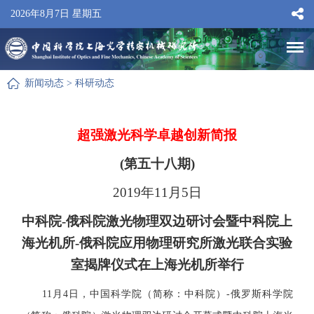
2026年8月7日 星期五
新闻动态
>
科研动态
超强激光科学卓越创新简报
(第五十八期)
2019年11月5日
中科院-俄科院激光物理双边研讨会
暨中科院上
海
光机所-俄
科院应用
物理研究所激光
联合实验
室揭牌仪式
在上海光机所举行
11月4日
，
中国
科学院（
简称
：
中科院
）-俄罗斯科学院