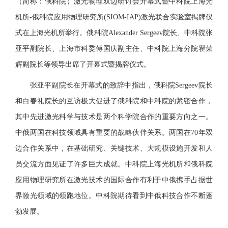
（
简称
：
俄科院
）
激光物理双边研讨会开幕式暨中科院上海光
机所-俄科院应用物理研究所(SIOM-I
AP)
激光联合实验室揭牌仪
式在上海光机所举行。俄科院Alexander Sergeev院长、中科院张
亚平副院长、上海市科委傅国庆副主任、中科院上海分院瞿荣
辉副院长等领导出席了开幕式
暨
揭牌仪式。
张亚平副院长在开幕式
的
致辞中指出，俄科院Sergeev院长
和白春礼院长的互访极大促进了俄科院和中科院的紧密合作，
其中先进激光科学与技术是两个科学院合作的重要方向之一。
中俄两国在科技领域具有重要的战略伙伴关系。两国在70年双
边合作关系中，在基础研究、关键技术、大规模设施开发和人
员交流方面见证了许多巨大成就。中科院上海光机所和俄科院
应用物理研究所在激光技术的国际合作有利于中俄携手占据世
界激光领域的领跑地位。中科院期待看到中俄科技合作不断蓬
勃发展。