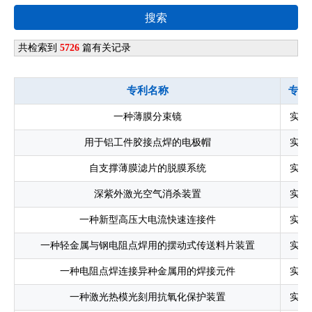
搜索
共检索到
5726
篇有关记录
专利名称
专利
一种薄膜分束镜
实用
用于铝工件胶接点焊的电极帽
实用
自支撑薄膜滤片的脱膜系统
实用
深紫外激光空气消杀装置
实用
一种新型高压大电流快速连接件
实用
一种轻金属与钢电阻点焊用的摆动式传送料片装置
实用
一种电阻点焊连接异种金属用的焊接元件
实用
一种激光热模光刻用抗氧化保护装置
实用