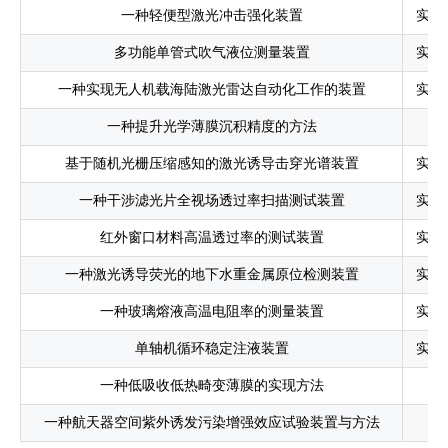
一种轻便型激光冲击强化装置
实用
多功能单管式吹气液位测量装置
实用
一种实现无人机载海陆激光雷达自动化工作的装置
实用
一种提升光学薄膜沉积精度的方法
发
基于随机光栅压缩感知的激光诱导击穿光谱装置
实用
一种干涉滤光片全视场透过率扫描测试装置
实用
红外窗口材料高温透过率的测试装置
实用
一种激光诱导荧光的地下水重金属原位检测装置
实用
一种玻璃熔液高温电阻率的测量装置
实用
单轴机循环稳定注液装置
实用
一种低吸收低热畸变薄膜的实现方法
发
一种航天器空间紫外诱发污染增强效应试验装置与方法
发