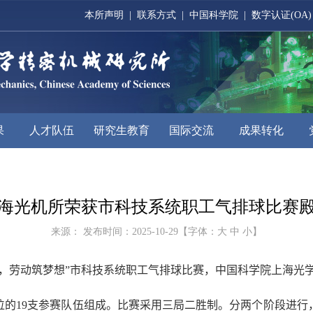
本所声明
|
联系方式
|
中国科学院
|
数字认证(OA)
果
人才队伍
研究生教育
国际交流
成果转化
海光机所荣获市科技系统职工气排球比赛
来源： 发布时间：2025-10-29【字体：
大
中
小
】
情，劳动筑梦想”市科技系统职工气排球比赛，中国科学院上海光
位的
19
支参赛队伍组成。比赛采用三局二胜制。分两个阶段进行