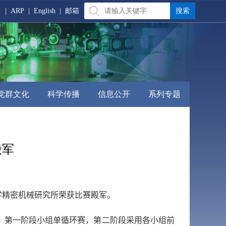
|
ARP
|
English
|
邮箱
党群文化
科学传播
信息公开
系列专题
殿军
学精密机械研究所荣获比赛殿军。
，第一阶段小组单循环赛，第二阶段采用各小组前