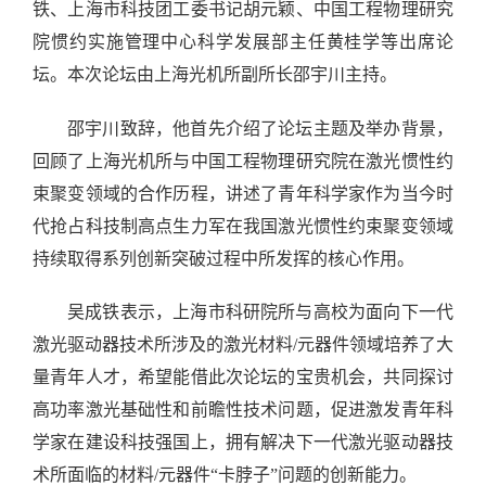
铁、上海市科技团工委书记胡元颖、中国工程物理研究
院惯约实施管理中心科学发展部主任黄桂学等出席论
坛。本次论坛由上海光机所副所长邵宇川主持。
邵宇川致辞，他首先介绍了论坛主题及举办背景，
回顾了上海光机所与中国工程物理研究院在激光惯性约
束聚变领域的合作历程，讲述了青年科学家作为当今时
代抢占科技制高点生力军在我国激光惯性约束聚变领域
持续取得系列创新突破过程中所发挥的核心作用。
吴成铁表示，上海市科研院所与高校为面向下一代
激光驱动器技术所涉及的激光材料
/
元器件领域培养了大
量青年人才，希望能借此次论坛的宝贵机会，共同探讨
高功率激光基础性和前瞻性技术问题，促进激发青年科
学家在建设科技强国上，拥有解决下一代激光驱动器技
术所面临的材料
/
元器件“卡脖子”问题的创新能力。