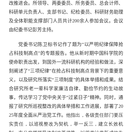
改推进会。所领导、两委委员、所务委员、总会计师、
科研单元负责人、支部书记、纪检委员、科研财务助理
及全体职能支撑部门人员共计
200
余人参加会议。会议
由纪委书记彭芳主持。
党委书记陈卫标书记作了题为“以严明纪律保障抢
占科技制高点”的专题报告。他从新时期中国科学院的
使命职责出发，到国外一流科研机构的经验和做法，深
刻阐述了“三项纪律”在抢占科技制高点背景下的重要意
义，以及研究所落实“三项制度”的具体举措和成果。结
合研究所老一辈科学家廉洁自律、勤俭节约的生动故
事，传达学习了党中央关于“过紧日子”
精神
。同时，通
报了研究所巡视整改的具体举措和工作进展，部署了
20
25
年度全面从严治党工作。
他指出，各级责任部门要压
实责任，以巡视整改为契机，举一反三，建立长效机