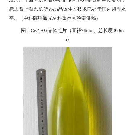
增加。上海光机所直径
98mmCe:YAG
晶体的生长成功，
标志着上海光机所
YAG
晶体生长技术已处于国内领先水
平。（中科院强激光材料重点实验室供稿）
图
1.
Ce:YAG
晶体照片（
直径
98mm
、总长度
360m
m）