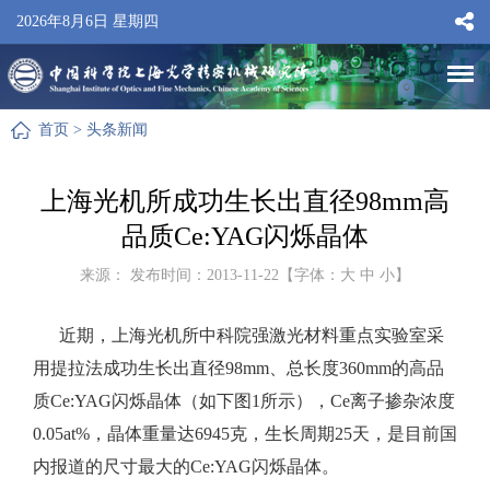
2026年8月6日 星期四
首页
>
头条新闻
上海光机所成功生长出直径98mm高
品质Ce:YAG闪烁晶体
来源： 发布时间：2013-11-22【字体：
大
中
小
】
近期，上海光机所中科院强激光材料重点实验室采
用提拉法成功生长出直径
98mm
、总长度
360mm
的高品
质
Ce:YAG
闪烁晶体（如下图
1
所示），
Ce
离子掺杂浓度
0.05at%
，晶体重量达
6945
克，生长周期
25
天，是目前国
内报道的尺寸最大的
Ce:YAG
闪烁晶体。