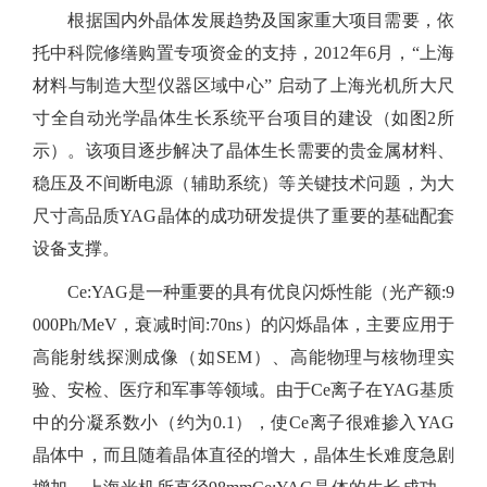
根据国内外晶体发展趋势及国家重大项目需要，依
托中科院修缮购置专项资金的支持，
2012
年
6
月，“上海
材料与制造大型仪器区域中心”
启动了上海光机所大尺
寸全自动光学晶体生长系统平台项目的建设（如图
2
所
示）。该项目逐步解决了晶体生长需要的贵金属材料、
稳压及不间断电源（辅助系统）等关键技术问题，为大
尺寸高品质
YAG
晶体的成功研发提供了重要的基础配套
设备支撑。
Ce:YAG
是一种重要的具有优良闪烁性能（光产额
:9
000Ph/MeV
，衰减时间
:70ns
）的闪烁晶体，主要应用于
高能射线探测成像（如
SEM
）、高能物理与核物理实
验、安检、医疗和军事等领域。由于
Ce
离子在
YAG
基质
中的分凝系数小（约为
0.1
），使
Ce
离子很难掺入
YAG
晶体中，而且随着晶体直径的增大，晶体生长难度急剧