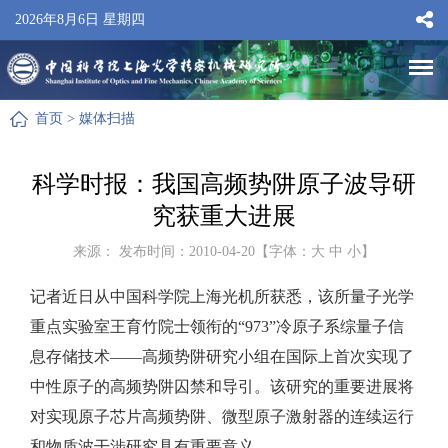
2026年8月6日 星期四
首页
>
媒体扫描
科学时报：我国高频势阱原子波导研
究获重大进展
来源： 发布时间：2010-04-20【字体：
大
中
小
】
记者近日从中国科学院上海光机所获悉，该所量子光学
重点实验室王育竹院士领衔的“973”冷原子系综量子信
息存储技术——高频势阱研究小组在国际上首次实现了
中性原子的高频势阱囚禁和导引。该研究的重要进展将
对实现原子芯片高频势阱、微型原子激射器的连续运行
和物质波干涉研究具有重要意义。