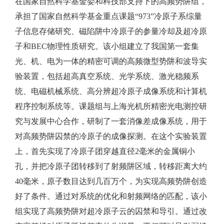
在国家自然科学基金委和科技部支持下的高频势阱组，
承担了国家自然科学基金重点课题“973”冷原子系综量
子信息存储研究、磁陷阱中冷原子的参量冷却及超冷原
子和BEC物理性质研究。该小组建立了我国第一套集
光、机、电为一体的精密可调的高频微型势阱和波导实
验装置，包括超高真空系统、光学系统、激光稳频系
统、电磁机械系统、高分辨超冷原子成像系统和计算机
程序控制系统等。课题组与上海光机所精密光电测控研
究与发展中心合作，研制了一套消像差成像系统，用于
对高频势阱囚禁的冷原子的成像探测。在这个实验装置
上，首先实现了冷原子团穿越直径2毫米的金属铜小
孔，并把冷原子团转移到了射频阱区域，转移距离大约
40毫米，原子数目达到几百万个，为实现高频势阱创造
好了条件。通过对系统的优化和射频网络的匹配，该小
组实现了高频势阱对超冷原子云的囚禁和导引。通过改