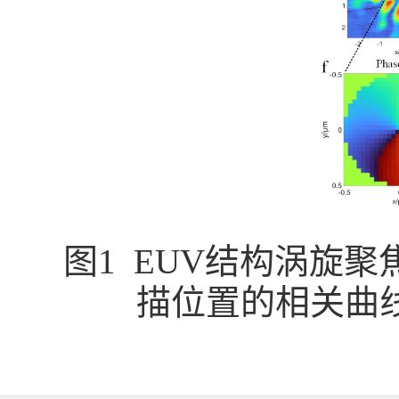
图
1 EUV
结构涡旋聚
描位置的相关曲