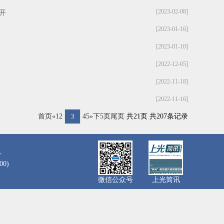
[2023-02-08]
开
[2023-01-16]
[2023-01-10]
[2022-12-05]
[2022-11-18]
[2022-11-16]
首页
«
1
2
3
4
5
»
下5页
尾页
共
21
页
共
207
条记录
号
0)
微信公众号
上光简讯