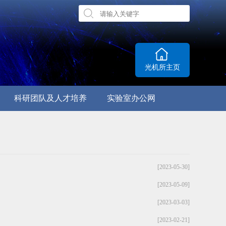
光机所主页
科研团队及人才培养
实验室办公网
[2023-05-30]
[2023-05-09]
[2023-03-03]
[2023-02-21]