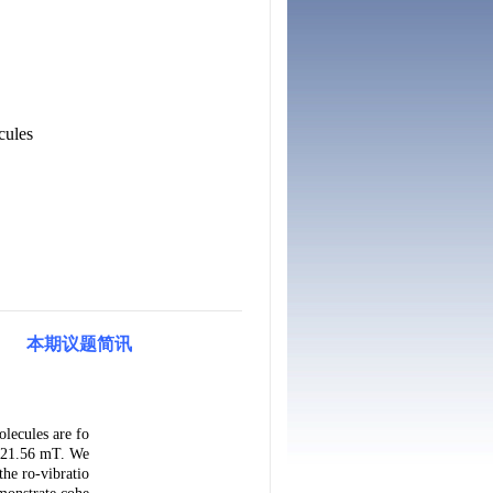
cules
本期议题简讯
lecules are fo
t 21.56 mT. We
he ro-vibratio