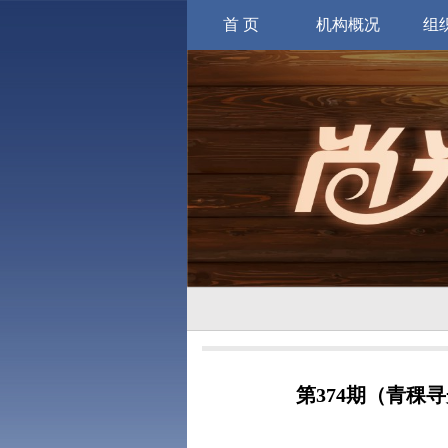
首 页
机构概况
组
第374期（青稞寻光第59