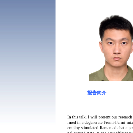
报告简介
In this talk, I will present our researc
rmed in a degenerate Fermi-Fermi mix
employ stimulated Raman adiabatic pass