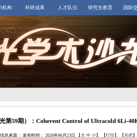
织机构
科研成果
人才队伍
研究生教育
国际
期）：Coherent Control of Ultracold 6Li-40K P
信息来源：
发布时间： 2026年06月23日 【
大
中
小
】 【
打印
】 【
关闭
】