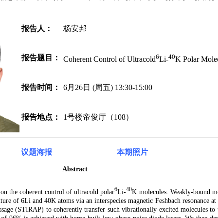
报告人：
杨安邦
6
40
报告题目：
Coherent Control of Ultracold
Li-
K Polar Mole
报告时间：
6月26日 (周五) 13:30-15:00
报告地点：
1号楼帝俊厅（108）
议题海报
本期照片
Abstract
6
40
h on the coherent control of ultracold polar
Li-
K molecules. Weakly-bound mo
ture of 6Li and 40K atoms via an interspecies magnetic Feshbach resonance a
age (STIRAP) to coherently transfer such vibrationally-excited molecules to t