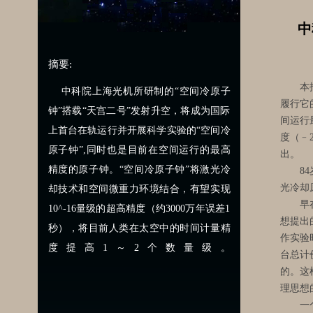
中
摘要:
本报讯
中科院上海光机所研制的“空间冷原子
履行它
钟”搭载“天宫二号”发射升空，将成为国际
间运行
上首台在轨运行并开展科学实验的“空间冷
度（﹣
原子钟”,同时也是目前在空间运行的最高
出。
精度的原子钟。“空间冷原子钟”将激光冷
84岁
光冷却
却技术和空间微重力环境结合，有望实现
早在1
10^-16量级的超高精度（约3000万年误差1
想提出
秒），将目前人类在太空中的时间计量精
作实验
度提高1～2个数量级。
台总计
的。这
理思想
一个“