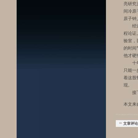
亮研究
间冷原
原子钟
经过3
程论证
验室，
的时间
他才硬
十年攻
只能一
着这股
现。
接下来
本文来
文章评论