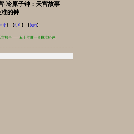
码天宫·冷原子钟：天宫故事
最准的钟
中
小
】 【
打印
】 【
关闭
】
原子钟：天宫故事——五十年做一台最准的钟]