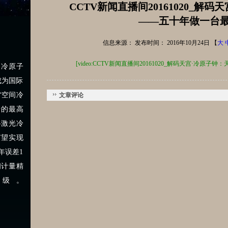
CCTV新闻直播间20161020_解
——五十年做一台
信息来源：
发布时间： 2016年10月24日 【
大
[video:CCTV新闻直播间20161020_解码天宫·冷
冷原子
成为国际
“空间冷
文章评论
行的最高
将激光冷
有望实现
万年误差1
间计量精
级。